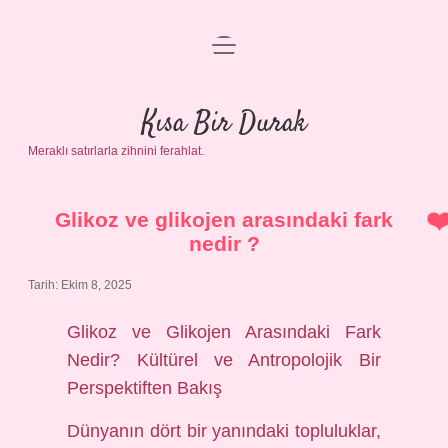
menüyü
Anasayfa
aç
Gizlilik Politikası
Kısa Bir Durak
Meraklı satırlarla zihnini ferahlat.
Yasal Uyarı
Hakkımızda
Glikoz ve glikojen arasındaki fark
nedir ?
Tarih: Ekim 8, 2025
Glikoz ve Glikojen Arasındaki Fark
Nedir? Kültürel ve Antropolojik Bir
Perspektiften Bakış
Dünyanın dört bir yanındaki topluluklar,