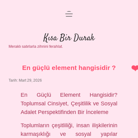
menüyü
Anasayfa
aç
Gizlilik Politikası
Kısa Bir Durak
Meraklı satırlarla zihnini ferahlat.
Yasal Uyarı
Hakkımızda
En güçlü element hangisidir ?
Tarih: Mart 29, 2026
En Güçlü Element Hangisidir?
Toplumsal Cinsiyet, Çeşitlilik ve Sosyal
Adalet Perspektifinden Bir İnceleme
Toplumların çeşitliliği, insan ilişkilerinin
karmaşıklığı ve sosyal yapılar