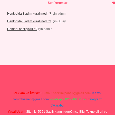
Son Yorumlar
Hentbolda 3 adım kuralı nedir ?
için
admin
Hentbolda 3 adım kuralı nedir ?
için
Gülay
Hemhal nasil yazilir ?
için
admin
ino giriş
Reklam ve İletişim:
E-mail:
backlinkpaneli@gmail.com
Teams:
forumhizmeti@gmail.com
Whatsapp: 0262 606 0 726
Telegram:
@karabul
Yasal Uyarı:
Sitemiz, 5651 Sayılı Kanun gereğince Bilgi Teknolojileri ve