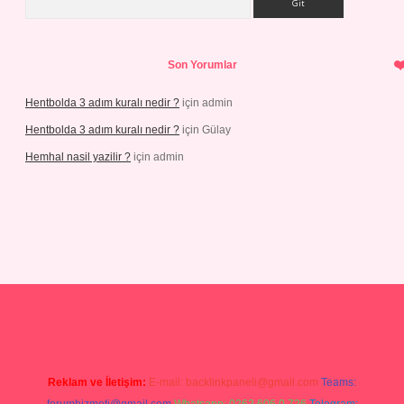
Son Yorumlar
Hentbolda 3 adım kuralı nedir ?
için
admin
Hentbolda 3 adım kuralı nedir ?
için
Gülay
Hemhal nasil yazilir ?
için
admin
ino giriş
Reklam ve İletişim:
E-mail:
backlinkpaneli@gmail.com
Teams: