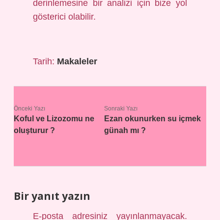
derinlemesine bir analizi için bize yol
gösterici olabilir.
Tarih:
Makaleler
Önceki Yazı
Sonraki Yazı
Koful ve Lizozomu ne
Ezan okunurken su içmek
oluşturur ?
günah mı ?
Bir yanıt yazın
E-posta adresiniz yayınlanmayacak.