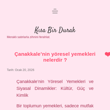
menüyü
Anasayfa
aç
Gizlilik Politikası
Kısa Bir Durak
Meraklı satırlarla zihnini ferahlat.
Yasal Uyarı
Hakkımızda
Çanakkale’nin yöresel yemekleri
nelerdir ?
Tarih: Ocak 20, 2026
Çanakkale’nin Yöresel Yemekleri ve
Siyasal Dinamikler: Kültür, Güç ve
Kimlik
Bir toplumun yemekleri, sadece mutfak