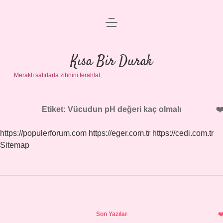
menüyü
Anasayfa
aç
Gizlilik Politikası
Kısa Bir Durak
Meraklı satırlarla zihnini ferahlat.
Yasal Uyarı
Hakkımızda
Etiket:
Vücudun pH değeri kaç olmalı
https://populerforum.com
https://eger.com.tr
https://cedi.com.tr
Sitemap
Sidebar
Son Yazılar