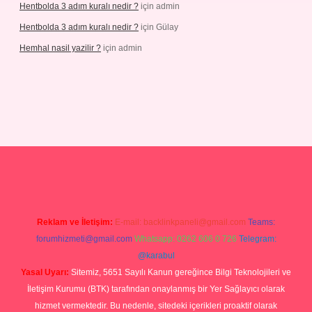
Hentbolda 3 adım kuralı nedir ?
için
admin
Hentbolda 3 adım kuralı nedir ?
için
Gülay
Hemhal nasil yazilir ?
için
admin
iş
Reklam ve İletişim:
E-mail:
backlinkpaneli@gmail.com
Teams:
forumhizmeti@gmail.com
Whatsapp: 0262 606 0 726
Telegram:
@karabul
Yasal Uyarı:
Sitemiz, 5651 Sayılı Kanun gereğince Bilgi Teknolojileri ve
İletişim Kurumu (BTK) tarafından onaylanmış bir Yer Sağlayıcı olarak
hizmet vermektedir. Bu nedenle, sitedeki içerikleri proaktif olarak