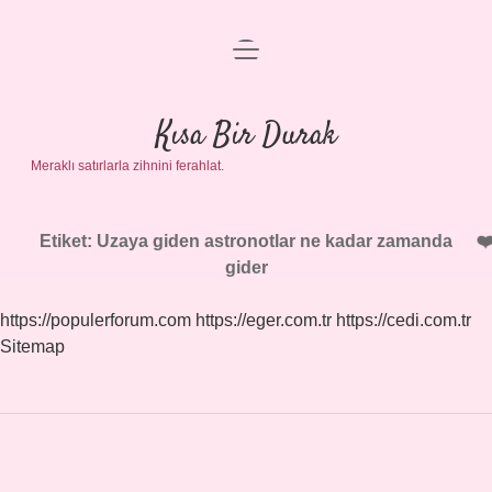
menüyü
Anasayfa
aç
Gizlilik Politikası
Kısa Bir Durak
Meraklı satırlarla zihnini ferahlat.
Yasal Uyarı
Hakkımızda
Etiket:
Uzaya giden astronotlar ne kadar zamanda
gider
https://populerforum.com
https://eger.com.tr
https://cedi.com.tr
Sitemap
Sidebar