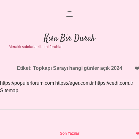
menüyü
Anasayfa
aç
Gizlilik Politikası
Kısa Bir Durak
Meraklı satırlarla zihnini ferahlat.
Yasal Uyarı
Hakkımızda
Etiket:
Topkapı Sarayı hangi günler açık 2024
https://populerforum.com
https://eger.com.tr
https://cedi.com.tr
Sitemap
Sidebar
Son Yazılar