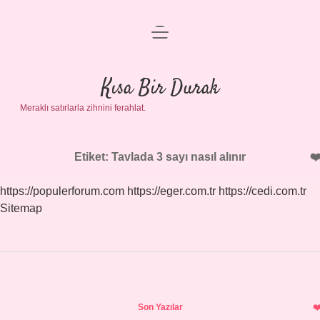
menüyü
Anasayfa
aç
Gizlilik Politikası
Kısa Bir Durak
Meraklı satırlarla zihnini ferahlat.
Yasal Uyarı
Hakkımızda
Etiket:
Tavlada 3 sayı nasıl alınır
https://populerforum.com
https://eger.com.tr
https://cedi.com.tr
Sitemap
Sidebar
Son Yazılar