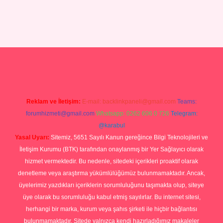
pia bella casino giriş
Reklam ve İletişim:
E-mail:
backlinkpaneli@gmail.com
Teams:
forumhizmeti@gmail.com
Whatsapp: 0262 606 0 726
Telegram:
@karabul
Yasal Uyarı:
Sitemiz, 5651 Sayılı Kanun gereğince Bilgi Teknolojileri ve
İletişim Kurumu (BTK) tarafından onaylanmış bir Yer Sağlayıcı olarak
hizmet vermektedir. Bu nedenle, sitedeki içerikleri proaktif olarak
denetleme veya araştırma yükümlülüğümüz bulunmamaktadır. Ancak,
üyelerimiz yazdıkları içeriklerin sorumluluğunu taşımakta olup, siteye
üye olarak bu sorumluluğu kabul etmiş sayılırlar. Bu internet sitesi,
herhangi bir marka, kurum veya şahıs şirketi ile hiçbir bağlantısı
bulunmamaktadır. Sitede yalnızca kendi hazırladığımız makaleler