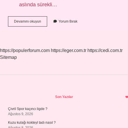
aslında sürekli…
Kıskaç
Devamını okuyun
Yorum Bırak
görevi
nedir
?
https://populerforum.com
https://eger.com.tr
https://cedi.com.tr
Sitemap
Sidebar
Son Yazılar
Çivril Spor kaçıncı ligde ?
Ağustos 9, 2026
Kuzu kulağı kokteyl tadı nasıl ?
Ağustos 8, 2026