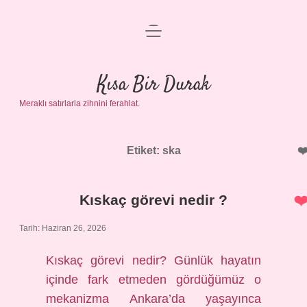
menüyü
Anasayfa
aç
Gizlilik Politikası
Kısa Bir Durak
Meraklı satırlarla zihnini ferahlat.
Yasal Uyarı
Hakkımızda
Etiket:
ska
Kıskaç görevi nedir ?
Tarih: Haziran 26, 2026
Kıskaç görevi nedir? Günlük hayatın
içinde fark etmeden gördüğümüz o
mekanizma Ankara’da yaşayınca