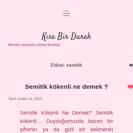
menüyü
Anasayfa
aç
Gizlilik Politikası
Kısa Bir Durak
Meraklı satırlarla zihnini ferahlat.
Yasal Uyarı
Hakkımızda
Etiket:
semitik
Semitik kökenli ne demek ?
Tarih: Aralık 19, 2025
Semitik Kökenli Ne Demek? Semitik
kökenli… Duyduğumuzda bazen bir
şifrenin ya da gizli bir kelimenin