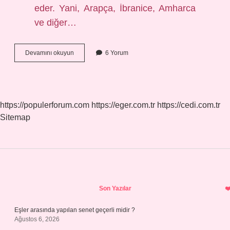
eder. Yani, Arapça, İbranice, Amharca
ve diğer…
Semitik
Devamını okuyun
6 Yorum
kökenli
ne
demek
?
https://populerforum.com
https://eger.com.tr
https://cedi.com.tr
Sitemap
Sidebar
Son Yazılar
Eşler arasında yapılan senet geçerli midir ?
Ağustos 6, 2026