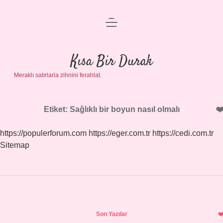
menüyü
Anasayfa
aç
Gizlilik Politikası
Kısa Bir Durak
Meraklı satırlarla zihnini ferahlat.
Yasal Uyarı
Hakkımızda
Etiket:
Sağlıklı bir boyun nasıl olmalı
https://populerforum.com
https://eger.com.tr
https://cedi.com.tr
Sitemap
Sidebar
Son Yazılar