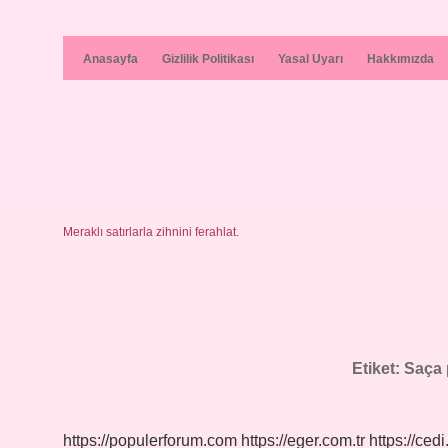
Anasayfa
Gizlilik Politikası
Yasal Uyarı
Hakkımızda
Meraklı satırlarla zihnini ferahlat.
Etiket:
Saça 
https://populerforum.com
https://eger.com.tr
https://cedi