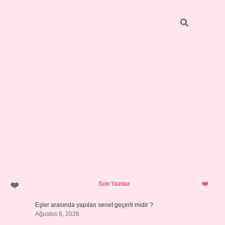
Sidebar
pia bella 
Son Yazılar
Eşler arasında yapılan senet geçerli midir ?
Ağustos 6, 2026