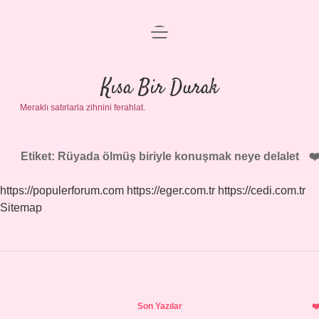
menüyü
Anasayfa
aç
Gizlilik Politikası
Kısa Bir Durak
Meraklı satırlarla zihnini ferahlat.
Yasal Uyarı
Hakkımızda
Etiket:
Rüyada ölmüş biriyle konuşmak neye delalet
https://populerforum.com
https://eger.com.tr
https://cedi.com.tr
Sitemap
Sidebar
Son Yazılar