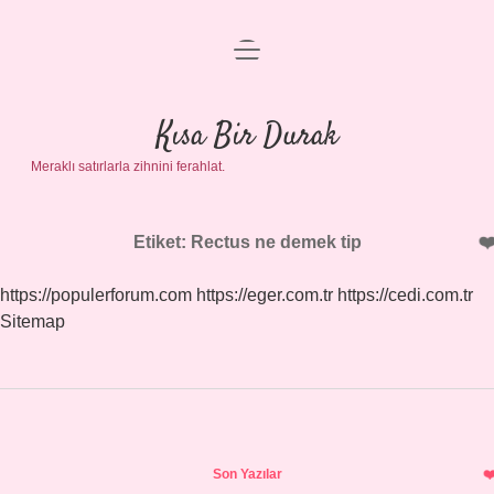
menüyü
Anasayfa
aç
Gizlilik Politikası
Kısa Bir Durak
Meraklı satırlarla zihnini ferahlat.
Yasal Uyarı
Hakkımızda
Etiket:
Rectus ne demek tip
https://populerforum.com
https://eger.com.tr
https://cedi.com.tr
Sitemap
Sidebar
Son Yazılar