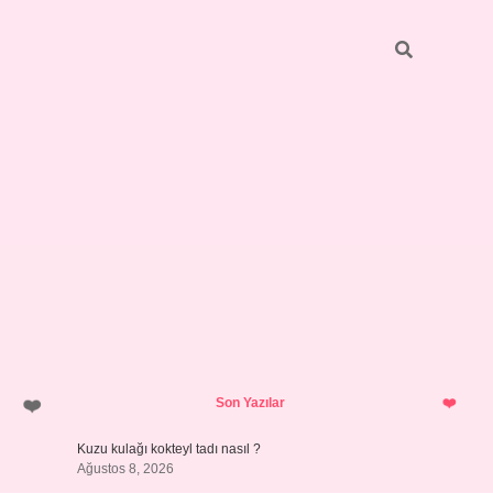
Sidebar
pia bella 
Son Yazılar
Kuzu kulağı kokteyl tadı nasıl ?
Ağustos 8, 2026