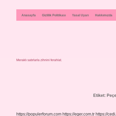
Anasayfa
Gizlilik Politikası
Yasal Uyarı
Hakkımızda
Meraklı satırlarla zihnini ferahlat.
Etiket:
Peçet
https://populerforum.com
https://eger.com.tr
https://cedi