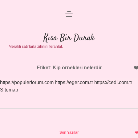
menüyü
Anasayfa
aç
Gizlilik Politikası
Kısa Bir Durak
Meraklı satırlarla zihnini ferahlat.
Yasal Uyarı
Hakkımızda
Etiket:
Kip örnekleri nelerdir
https://populerforum.com
https://eger.com.tr
https://cedi.com.tr
Sitemap
Sidebar
Son Yazılar