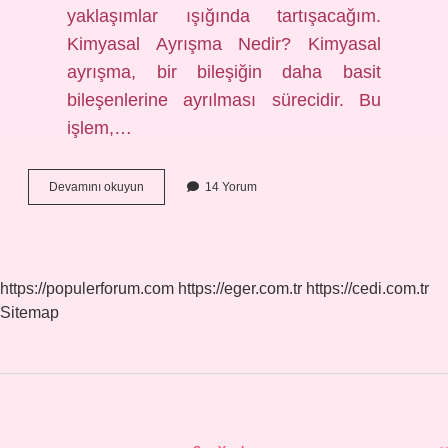
yaklaşımlar ışığında tartışacağım.
Kimyasal Ayrışma Nedir? Kimyasal
ayrışma, bir bileşiğin daha basit
bileşenlerine ayrılması sürecidir. Bu
işlem,…
Kimyasal
Devamını okuyun
14 Yorum
ayrışma
nerede
olur
?
https://populerforum.com
https://eger.com.tr
https://cedi.com.tr
Sitemap
Sidebar