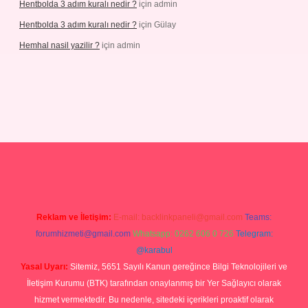
Hentbolda 3 adım kuralı nedir ?
için
admin
Hentbolda 3 adım kuralı nedir ?
için
Gülay
Hemhal nasil yazilir ?
için
admin
Reklam ve İletişim:
E-mail:
backlinkpaneli@gmail.com
Teams:
forumhizmeti@gmail.com
Whatsapp: 0262 606 0 726
Telegram:
@karabul
Yasal Uyarı:
Sitemiz, 5651 Sayılı Kanun gereğince Bilgi Teknolojileri ve
İletişim Kurumu (BTK) tarafından onaylanmış bir Yer Sağlayıcı olarak
hizmet vermektedir. Bu nedenle, sitedeki içerikleri proaktif olarak