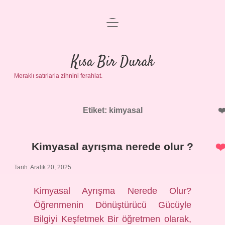
menüyü
Anasayfa
aç
Gizlilik Politikası
Kısa Bir Durak
Meraklı satırlarla zihnini ferahlat.
Yasal Uyarı
Hakkımızda
Etiket:
kimyasal
Kimyasal ayrışma nerede olur ?
Tarih: Aralık 20, 2025
Kimyasal Ayrışma Nerede Olur?
Öğrenmenin Dönüştürücü Gücüyle
Bilgiyi Keşfetmek Bir öğretmen olarak,