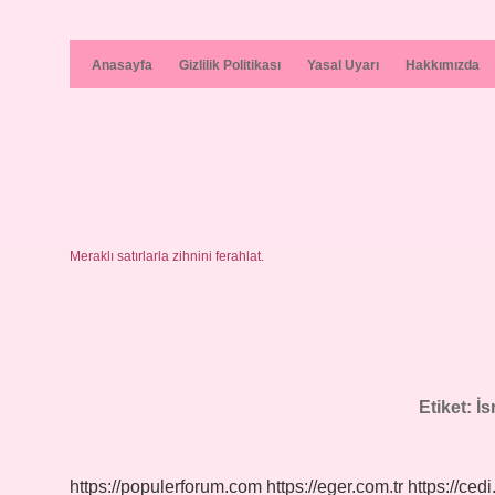
Anasayfa
Gizlilik Politikası
Yasal Uyarı
Hakkımızda
Meraklı satırlarla zihnini ferahlat.
Etiket:
İs
https://populerforum.com
https://eger.com.tr
https://cedi