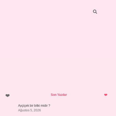
Sidebar
pia bella 
Son Yazılar
Ayçiçek bir bitki midir ?
Ağustos 5, 2026