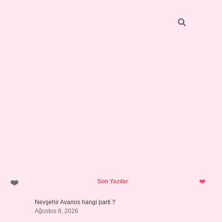
Sidebar
pia bella 
Son Yazılar
Nevşehir Avanos hangi parti ?
Ağustos 8, 2026