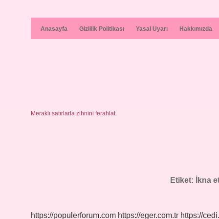
Anasayfa
Gizlilik Politikası
Yasal Uyarı
Hakkımızda
Meraklı satırlarla zihnini ferahlat.
Etiket:
İkna e
https://populerforum.com
https://eger.com.tr
https://cedi