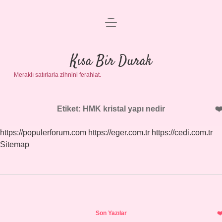
menüyü
Anasayfa
aç
Gizlilik Politikası
Kısa Bir Durak
Meraklı satırlarla zihnini ferahlat.
Yasal Uyarı
Hakkımızda
Etiket:
HMK kristal yapı nedir
https://populerforum.com
https://eger.com.tr
https://cedi.com.tr
Sitemap
Sidebar
Son Yazılar