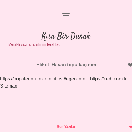
menüyü
Anasayfa
aç
Gizlilik Politikası
Kısa Bir Durak
Meraklı satırlarla zihnini ferahlat.
Yasal Uyarı
Hakkımızda
Etiket:
Havan topu kaç mm
https://populerforum.com
https://eger.com.tr
https://cedi.com.tr
Sitemap
Sidebar
Son Yazılar