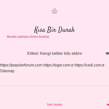
menüyü
Anasayfa
aç
Gizlilik Politikası
Kısa Bir Durak
Meraklı satırlarla zihnini ferahlat.
Yasal Uyarı
Hakkımızda
Etiket:
Hangi tatlılar kilo aldırır
https://populerforum.com
https://eger.com.tr
https://cedi.com.tr
Sitemap
Sidebar
Son Yazılar