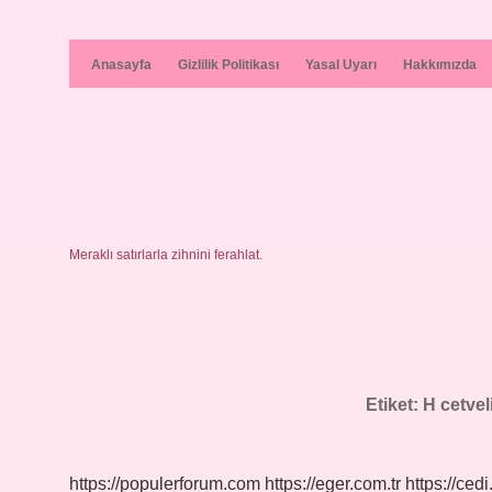
Anasayfa
Gizlilik Politikası
Yasal Uyarı
Hakkımızda
Meraklı satırlarla zihnini ferahlat.
Etiket:
H cetvel
https://populerforum.com
https://eger.com.tr
https://cedi