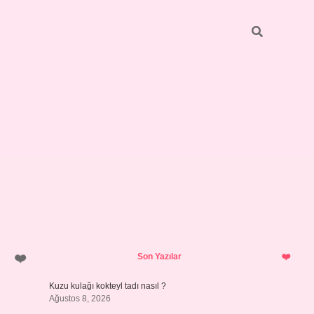
Sidebar
pia bella
Son Yazılar
Kuzu kulağı kokteyl tadı nasıl ?
Ağustos 8, 2026