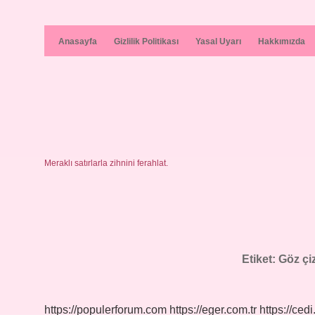
Anasayfa
Gizlilik Politikası
Yasal Uyarı
Hakkımızda
Meraklı satırlarla zihnini ferahlat.
Etiket:
Göz çi
https://populerforum.com
https://eger.com.tr
https://cedi