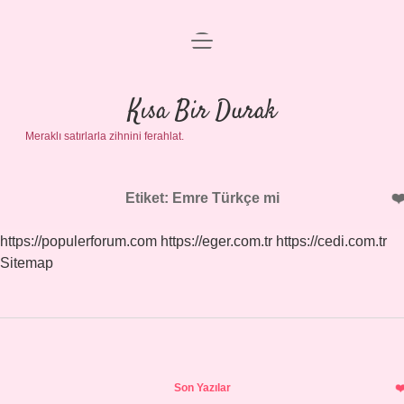
menüyü
Anasayfa
aç
Gizlilik Politikası
Kısa Bir Durak
Meraklı satırlarla zihnini ferahlat.
Yasal Uyarı
Hakkımızda
Etiket:
Emre Türkçe mi
https://populerforum.com
https://eger.com.tr
https://cedi.com.tr
Sitemap
Sidebar
Son Yazılar