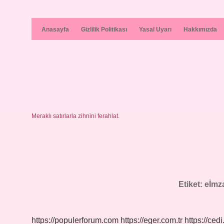
Anasayfa
Gizlilik Politikası
Yasal Uyarı
Hakkımızda
Meraklı satırlarla zihnini ferahlat.
Etiket:
eİmza
https://populerforum.com
https://eger.com.tr
https://cedi