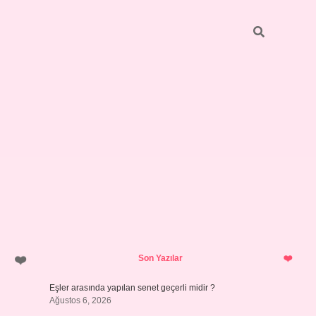
Sidebar
pia bella
Son Yazılar
Eşler arasında yapılan senet geçerli midir ?
Ağustos 6, 2026