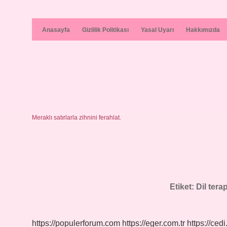
Anasayfa
Gizlilik Politikası
Yasal Uyarı
Hakkımızda
Meraklı satırlarla zihnini ferahlat.
Etiket:
Dil tera
https://populerforum.com
https://eger.com.tr
https://cedi