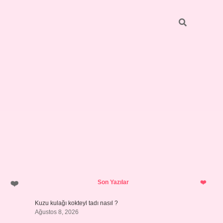
Sidebar
pia bella 
Son Yazılar
Kuzu kulağı kokteyl tadı nasıl ?
Ağustos 8, 2026