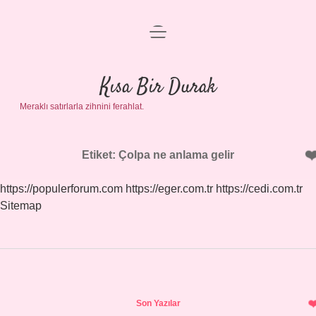
menüyü
Anasayfa
aç
Gizlilik Politikası
Kısa Bir Durak
Meraklı satırlarla zihnini ferahlat.
Yasal Uyarı
Hakkımızda
Etiket:
Çolpa ne anlama gelir
https://populerforum.com
https://eger.com.tr
https://cedi.com.tr
Sitemap
Sidebar
Son Yazılar