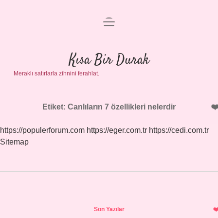
menüyü
Anasayfa
aç
Gizlilik Politikası
Kısa Bir Durak
Meraklı satırlarla zihnini ferahlat.
Yasal Uyarı
Hakkımızda
Etiket:
Canlıların 7 özellikleri nelerdir
https://populerforum.com
https://eger.com.tr
https://cedi.com.tr
Sitemap
Sidebar
Son Yazılar