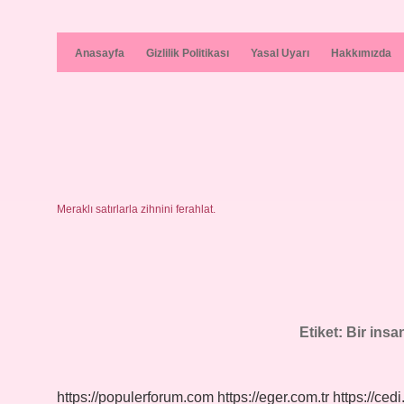
Anasayfa
Gizlilik Politikası
Yasal Uyarı
Hakkımızda
Meraklı satırlarla zihnini ferahlat.
Etiket:
Bir insa
https://populerforum.com
https://eger.com.tr
https://cedi