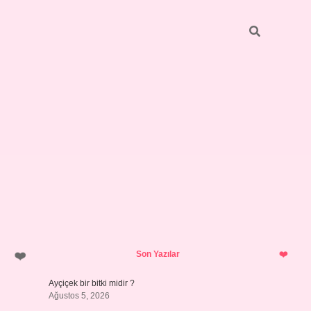
Sidebar
pia bella 
Son Yazılar
Ayçiçek bir bitki midir ?
Ağustos 5, 2026