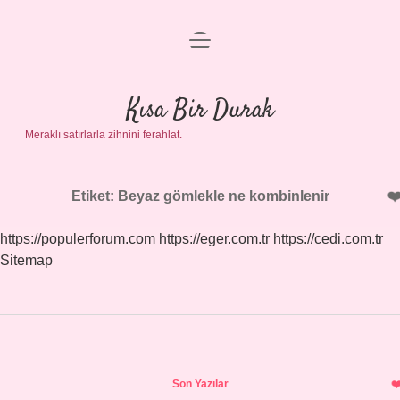
menüyü
Anasayfa
aç
Gizlilik Politikası
Kısa Bir Durak
Meraklı satırlarla zihnini ferahlat.
Yasal Uyarı
Hakkımızda
Etiket:
Beyaz gömlekle ne kombinlenir
https://populerforum.com
https://eger.com.tr
https://cedi.com.tr
Sitemap
Sidebar
Son Yazılar