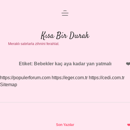
menüyü
Anasayfa
aç
Gizlilik Politikası
Kısa Bir Durak
Meraklı satırlarla zihnini ferahlat.
Yasal Uyarı
Hakkımızda
Etiket:
Bebekler kaç aya kadar yan yatmalı
https://populerforum.com
https://eger.com.tr
https://cedi.com.tr
Sitemap
Sidebar
Son Yazılar