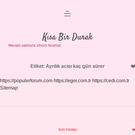
menüyü
Anasayfa
aç
Gizlilik Politikası
Kısa Bir Durak
Meraklı satırlarla zihnini ferahlat.
Yasal Uyarı
Hakkımızda
Etiket:
Ayrılık acısı kaç gün sürer
https://populerforum.com
https://eger.com.tr
https://cedi.com.tr
Sitemap
Sidebar
Son Yazılar