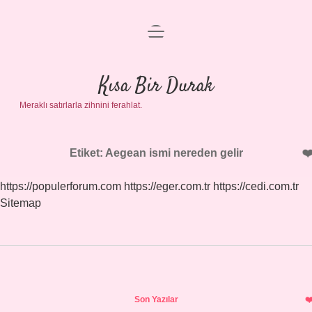
menüyü
Anasayfa
aç
Gizlilik Politikası
Kısa Bir Durak
Meraklı satırlarla zihnini ferahlat.
Yasal Uyarı
Hakkımızda
Etiket:
Aegean ismi nereden gelir
https://populerforum.com
https://eger.com.tr
https://cedi.com.tr
Sitemap
Sidebar
Son Yazılar