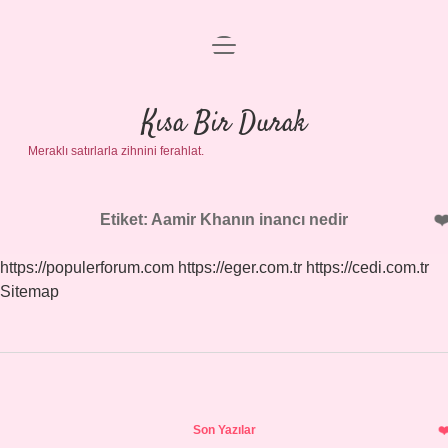
menüyü
Anasayfa
aç
Gizlilik Politikası
Kısa Bir Durak
Meraklı satırlarla zihnini ferahlat.
Yasal Uyarı
Hakkımızda
Etiket:
Aamir Khanın inancı nedir
https://populerforum.com
https://eger.com.tr
https://cedi.com.tr
Sitemap
Sidebar
Son Yazılar