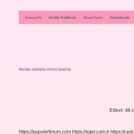
Anasayfa
Gizlilik Politikası
Yasal Uyarı
Hakkımızda
Meraklı satırlarla zihnini ferahlat.
Etiket:
46 
https://populerforum.com
https://eger.com.tr
https://cedi