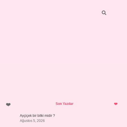
Sidebar
pia bella 
Son Yazılar
Ayçiçek bir bitki midir ?
Ağustos 5, 2026