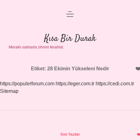
menüyü
Anasayfa
aç
Gizlilik Politikası
Kısa Bir Durak
Meraklı satırlarla zihnini ferahlat.
Yasal Uyarı
Hakkımızda
Etiket:
28 Ekimin Yükseleni Nedir
https://populerforum.com
https://eger.com.tr
https://cedi.com.tr
Sitemap
Sidebar
Son Yazılar